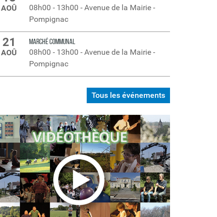
08h00
-
13h00
-
Avenue de la Mairie -
AOÛ
Pompignac
21
MARCHÉ COMMUNAL
08h00
-
13h00
-
Avenue de la Mairie -
AOÛ
Pompignac
Tous les événements