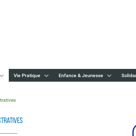
Vie Pratique
Enfance & Jeunesse
Solida
ratives
stratives