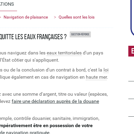
ATIONS
Navigation de plaisance
Quelles sont les lois
Question-réponse
quitte les eaux françaises ?
E
vous naviguez dans les
eaux territoriales
d'un pays
 l'État côtier qui s'appliquent.
s ou de la conclusion d'un contrat à bord, c'est la
loi
pplique également en cas de navigation en
haute mer
.
z avec une somme d'argent, titre ou valeur (espèces,
 devez
faire une déclaration auprès de la douane
mple, contrôle douanier, sanitaire, immigration,
impérativement
être en possession de votre
 de navigation pratiquée
.