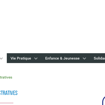
Vie Pratique
Enfance & Jeunesse
Solida
ratives
stratives