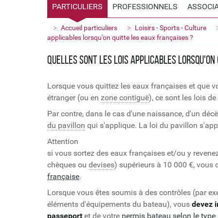
PARTICULIERS
PROFESSIONNELS
ASSOCI
Accueil particuliers
Loisirs - Sports - Culture
applicables lorsqu'on quitte les eaux françaises ?
Quelles sont les lois applicables lorsqu'on 
Lorsque vous quittez les eaux françaises et que 
étranger (ou en
zone contiguë
), ce sont les lois de
Par contre, dans le cas d'une naissance, d'un décè
du pavillon
qui s'applique. La loi du pavillon s'a
Attention
si vous sortez des eaux françaises et/ou y revene
chèques ou
devises
) supérieurs à
10 000 €
, vous
française
.
Lorsque vous êtes soumis à des contrôles (par exe
éléments d'équipements du bateau), vous
devez 
passeport
et de votre
permis bateau selon le type