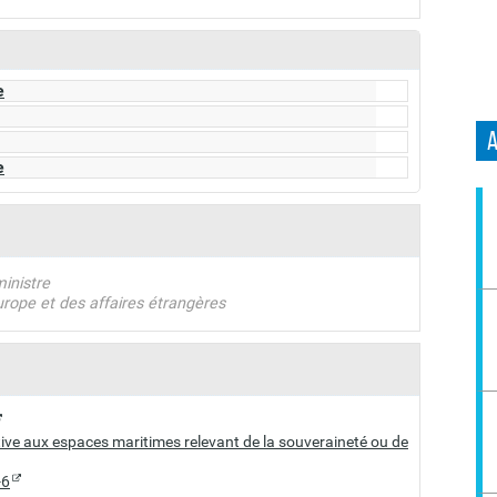
e
e
inistre
urope et des affaires étrangères
e aux espaces maritimes relevant de la souveraineté ou de
-6