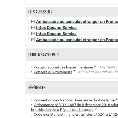
Où s'adresser ?
Ambassade ou consulat étranger en Franc
Infos Douane Service
Infos Douane Service
Ambassade ou consulat étranger en Franc
Pour en savoir plus
Portail national des limites maritimes
Première m
Conseils aux voyageurs
Ministère chargé de l'E
Références
Convention des Nations Unies sur le droit de la mer
Ordonnance n°2016-1687 du 8 décembre 2016 relativ
la juridiction de la République française
Code monétaire et financier : articles L152-1 à L152