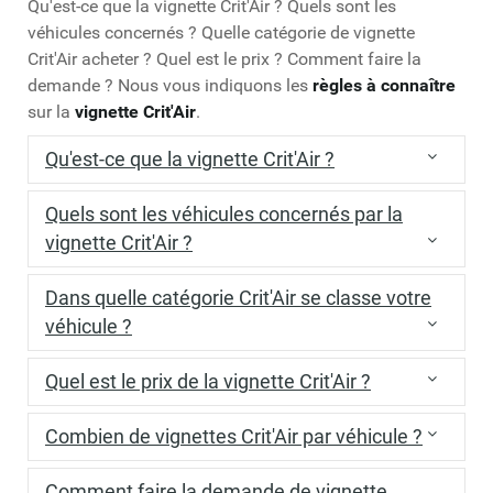
Qu'est-ce que la vignette Crit'Air ? Quels sont les
véhicules concernés ? Quelle catégorie de vignette
Crit'Air acheter ? Quel est le prix ? Comment faire la
demande ? Nous vous indiquons les
règles à connaître
sur la
vignette Crit'Air
.
Qu'est-ce que la vignette Crit'Air ?
La
vignette Crit'Air
indique le
niveau de pollution
du
Quels sont les véhicules concernés par la
véhicule
.
vignette Crit'Air ?
Il y a
6 vignettes
: plus le numéro de la vignette est
Tous les véhicules
doivent avoir une
vignette
élevé, plus le véhicule pollue.
Dans quelle catégorie Crit'Air se classe votre
Crit'Air
:
voiture
,
utilitaire
, moto, scooter,
poids-
véhicule ?
lourd
...
La vignette Crit'Air
dépend des critères suivants
:
La vignette Crit'Air doit être
collée
de manière
Quel est le prix de la vignette Crit'Air ?
visible
sur le
véhicule
.
Type de véhicule
:
voiture
,
utilitaire léger
, moto,
scooter,
poids-lourd
...
Le prix de la vignette Crit'Air est de
3,72 €
frais de
Combien de vignettes Crit'Air par véhicule ?
port inclus pour un envoi en France.
Type d'énergie ou de carburant
: électrique, diesel,
essence...
Il y a
une seule vignette Crit'Air
par véhicule.
Comment faire la demande de vignette