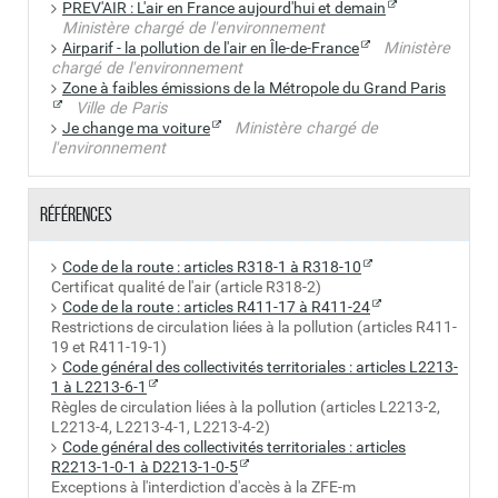
PREV'AIR : L'air en France aujourd'hui et demain
2000
5
Grise
-
EURO
Ministère chargé de l'environnement
Airparif - la pollution de l'air en Île-de-France
Ministère
EURO 2
2
chargé de l'environnement
Non
Pas de
Jusqu'au 31 mai
Zone à faibles émissions de la Métropole du Grand Paris
classés
pastille
2000
Non
Pas de
Avant
Avant
Non
Pas de
Avant
Avant 1997
Ville de Paris
classés
pastille
octobre
octobre
Je change ma voiture
Ministère chargé de
classés
pastille
1997
Pas de norme tout
EURO 1 et
l'environnement
1997
1997
type
EURO
avant
EURO 1
EURO 1
1 et
Références
et avant
et avant
avant
Code de la route : articles R318-1 à R318-10
Certificat qualité de l'air (article R318-2)
Code de la route : articles R411-17 à R411-24
Restrictions de circulation liées à la pollution (articles R411-
19 et R411-19-1)
Code général des collectivités territoriales : articles L2213-
1 à L2213-6-1
Règles de circulation liées à la pollution (articles L2213-2,
L2213-4, L2213-4-1, L2213-4-2)
Code général des collectivités territoriales : articles
R2213-1-0-1 à D2213-1-0-5
Exceptions à l'interdiction d'accès à la ZFE-m