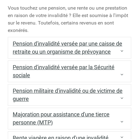
Vous touchez une pension, une rente ou une prestation
en raison de votre invalidité ? Elle est soumise à l'impôt
sur le revenu. Toutefois, certains revenus en sont
exonérés.
Pension d'invalidité versée par une caisse de
retraite ou un organisme de prévoyance
Vous devez déclarer la pension versée par un
Pension d'invalidité versée par la Sécurité
organisme de retraite ou de prévoyance dans le
sociale
cadre de contrats collectifs et obligatoires.
Vous devez déclarer la pension versée par la
L'administration fiscale applique automatiquement
Pension militaire d'invalidité ou de victime de
sécurité sociale suite à un accident ou une maladie.
un
abattement
de
10 %
sur le montant total déclaré
guerre
des pensions.
Toutefois, si vous touchez une pension d'invalidité
Les pensions militaires d'invalidité et les pensions
versée par la Sécurité sociale dont le montant ne
Majoration pour assistance d'une tierce
Le montant de l'abattement doit se situer dans la
versées aux victimes civiles de la guerre (y compris
dépasse pas
3 566,43 €
par an, elle est exonérée à
personne (MTP)
fourchette suivante :
suite à des actes de terrorisme) sont exonérées.
condition que vos ressources ne dépassent pas le
Minimum :
422 €
par pensionné
La
majoration pour assistance d'une tierce
montant suivant :
C'est aussi le cas des allocations complémentaires
Rente viagère en raison d'une invalidité