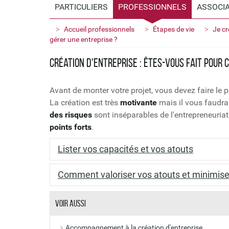
PARTICULIERS
PROFESSIONNELS
ASSOCI
Accueil professionnels
Étapes de vie
Je cr
gérer une entreprise ?
Création d'entreprise : êtes-vous fait pour 
Avant de monter votre projet, vous devez faire le 
La création est très
motivante
mais il vous faudr
des risques
sont inséparables de l'entrepreneuriat.
points forts
.
Lister vos capacités et vos atouts
Il est important de savoir sur
quels atouts
vous 
Comment valoriser vos atouts et minimiser
On vous invite d'abord à faire les
tests élaboré
Les
difficultés
sont inhérentes à l'
aventure ent
Voir aussi
Ils sont spécifiquement destinés aux
futurs en
Votre motivation devra tenir sur le
long terme
et
Ils vous aident à
savoir
si vous êtes
prêt
à vous 
Accompagnement à la création d'entreprise