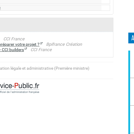
)
partement
:
CCI France
réparer votre projet ?
Bpifrance Création
ez
organisé
.
 CCI builders
CCI France
ptabilité
. C'est un atout très important pour
ation légale et administrative (Première ministre)
té
gagneront à être mis à jour avec
régularité
.
de travail : le week-end et en soirée, pas de congé
on vit
ille contre les problèmes financiers liés à
 de mariage
et au choix du
statut juridique de votre