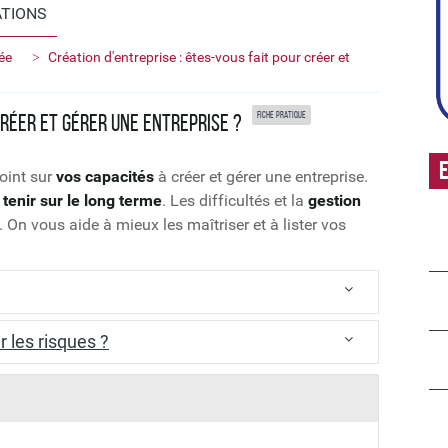
ATIONS
ée
Création d'entreprise : êtes-vous fait pour créer et
Fiche pratique
créer et gérer une entreprise ?
E
point sur
vos capacités
à créer et gérer une entreprise.
a
tenir sur le long terme
. Les difficultés et la
gestion
 On vous aide à mieux les maîtriser et à lister vos
allez pouvoir vous appuyer.
 les risques ?
s
par la
Chambre de commerce et d'industrie
.
repreneuriale
.
trepreneurs
.
 ne pas se concentrer seulement sur vos débuts.
lancer :