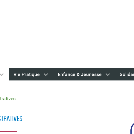
Vie Pratique
Enfance & Jeunesse
Solida
ratives
stratives