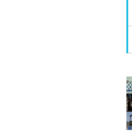
ont souvent
très sollicités
.
its, les week-end.
avec des moments de repos ou de décompression
cts de votre activité, pas tout seul et cela
le les services d'un
comptable
ou d'un
conseiller
 partager votre aventure en
vous appuyant sur les
s
utile
.