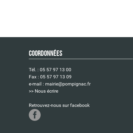
Apprendre à vous adapter au changement
Réaliser votre une étude de marché, etc.
On vous explique
les règles pour réussir dan
Coordonnées
Tél. : 05 57 97 13 00
Fax : 05 57 97 13 09
e-mail :
mairie@pompignac.fr
>> Nous écrire
Retrouvez-nous sur facebook