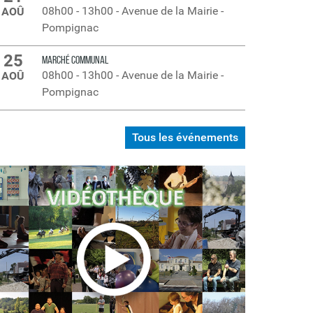
08h00
-
13h00
-
Avenue de la Mairie -
AOÛ
Pompignac
25
MARCHÉ COMMUNAL
08h00
-
13h00
-
Avenue de la Mairie -
AOÛ
Pompignac
Tous les événements